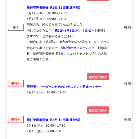
新任管理者研修 第1回【2日間 通学制】
6月11日(木) 10:00～17:30
6月12日(金) 09:00～16:30
満席の為、締め切らせていただきました。
香川
終了
同じプログラムで、
第2回<9月3日(木)・4日(金)>
を開催し
ますので、ぜひお申込みください。
ご都合により第2回のご参加が叶わない場合は、キャンセル
待ちにて承りますので、
問い合わせフォーム
にて、研修名
称「新任管理者研修 第1回」およびキャンセル待ちの人数
をご連絡ください。
複数割対象外
香川
受付中
管理者・リーダーのためのハラスメント防止セミナー
8月25日(火) 10:00～16:30
複数割対象外
香川
受付中
新任管理者研修 第2回【2日間 通学制】
9月3日(木) 10:00～17:30
9月4日(金) 09:00～16:30