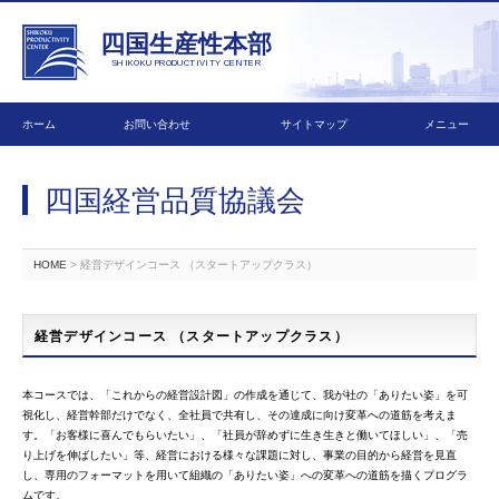
四国生産性本部
SHIKOKU PRODUCTIVITY CENTER
ホーム
お問い合わせ
サイトマップ
メニュー
四国経営品質協議会
HOME
> 経営デザインコース （スタートアップクラス）
経営デザインコース （スタートアップクラス）
本コースでは、「これからの経営設計図」の作成を通じて、我が社の「ありたい姿」を可
視化し、経営幹部だけでなく、全社員で共有し、その達成に向け変革への道筋を考えま
す。「お客様に喜んでもらいたい」、「社員が辞めずに生き生きと働いてほしい」、「売
り上げを伸ばしたい」等、経営における様々な課題に対し、事業の目的から経営を見直
し、専用のフォーマットを用いて組織の「ありたい姿」への変革への道筋を描くプログラ
ムです。