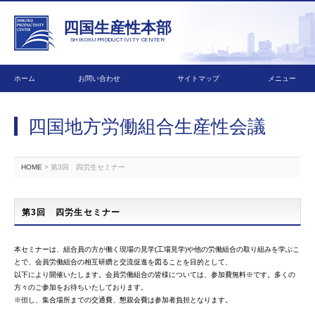
四国生産性本部
SHIKOKU PRODUCTIVITY CENTER
ホーム
お問い合わせ
サイトマップ
メニュー
四国地方労働組合生産性会議
HOME
> 第3回 四労生セミナー
第3回 四労生セミナー
本セミナーは、組合員の方が働く現場の見学(工場見学)や他の労働組合の取り組みを学ぶこ
とで、会員労働組合の相互研鑽と交流促進を図ることを目的として、
以下により開催いたします。会員労働組合の皆様については、参加費無料※です。多くの
方々のご参加をお待ちいたしております。
※但し、集合場所までの交通費、懇親会費は参加者負担となります。