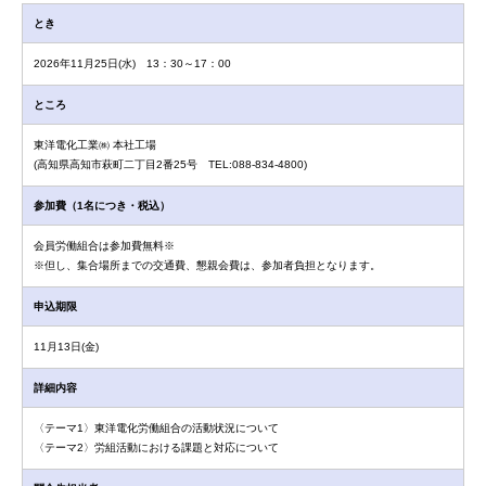
とき
2026年11月25日(水) 13：30～17：00
ところ
東洋電化工業㈱ 本社工場
(高知県高知市萩町二丁目2番25号 TEL:088-834-4800)
参加費（1名につき・税込）
会員労働組合は参加費無料※
※但し、集合場所までの交通費、懇親会費は、参加者負担となります。
申込期限
11月13日(金)
詳細内容
〈テーマ1〉東洋電化労働組合の活動状況について
〈テーマ2〉労組活動における課題と対応について