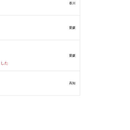
香川
愛媛
愛媛
ました
高知