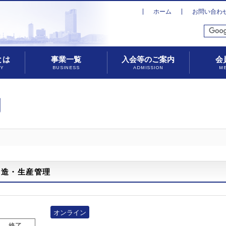
ホーム
お問い合わ
とは
事業一覧
入会等のご案内
会
TY
BUSINESS
ADMISSION
M
別
製造・生産管理
オンライン
終了