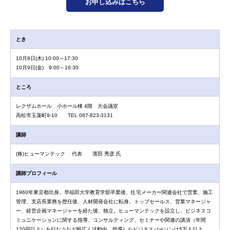
お申し込みはこちら
とき
10月8日(木) 10:00～17:30
10月9日(金) 9:00～16:30
ところ
レクザムホール 小ホール棟 4階 大会議室
高松市玉藻町9-10 TEL 087-823-3131
講師
(株)ヒューマンテック 代表 濱田 秀彦 氏
講師プロフィール
1960年東京都出身。早稲田大学教育学部卒業後、住宅メーカー関連会社で営業、施工
管理、支店長業務を歴任後、人材開発会社に転身。トップセールス、営業マネージャ
ー、経営企画マネージャーを経た後、独立。ヒューマンテックを設立し、ビジネスコ
ミュニケーションに関する指導、コンサルティング、セミナーや関連の講演（年間
120回以上）を行なうなど幅広く活動中。指導したビジネスパーソンは5万人以上。