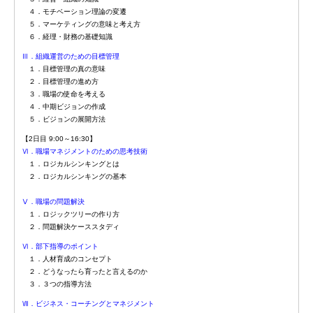
４．モチベーション理論の変遷
５．マーケティングの意味と考え方
６．経理・財務の基礎知識
Ⅲ．組織運営のための目標管理
１．目標管理の真の意味
２．目標管理の進め方
３．職場の使命を考える
４．中期ビジョンの作成
５．ビジョンの展開方法
【2日目 9:00～16:30】
Ⅵ．職場マネジメントのための思考技術
１．ロジカルシンキングとは
２．ロジカルシンキングの基本
Ⅴ．職場の問題解決
１．ロジックツリーの作り方
２．問題解決ケーススタディ
Ⅵ．部下指導のポイント
１．人材育成のコンセプト
２．どうなったら育ったと言えるのか
３．３つの指導方法
Ⅶ．ビジネス・コーチングとマネジメント