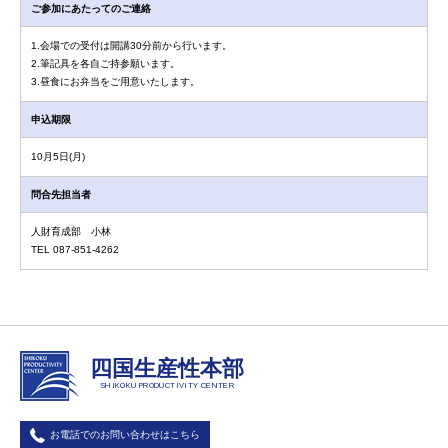
ご参加にあたってのご連絡
1.会場での受付は開講30分前から行います。
2.筆記具を各自ご持参願います。
3.昼食にお弁当をご用意いたします。
申込期限
10月5日(月)
問合先担当者
人財育成部 小林
TEL 087-851-4262
四国生産性本部
SHIKOKU PRODUCTIVITY CENTER
お電話でのお問い合わせはこちら