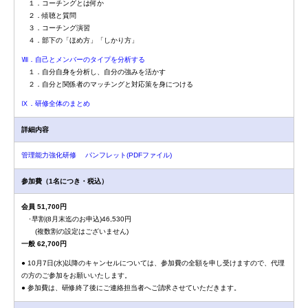
１．コーチングとは何か
２．傾聴と質問
３．コーチング演習
４．部下の「ほめ方」「しかり方」
Ⅷ．自己とメンバーのタイプを分析する
１．自分自身を分析し、自分の強みを活かす
２．自分と関係者のマッチングと対応策を身につける
Ⅸ．研修全体のまとめ
詳細内容
管理能力強化研修 パンフレット(PDFファイル)
参加費（1名につき・税込）
会員 51,700円
･早割(8月末迄のお申込)46,530円
(複数割の設定はございません)
一般 62,700円
● 10月7日(水)以降のキャンセルについては、参加費の全額を申し受けますので、代理
の方のご参加をお願いいたします。
● 参加費は、研修終了後にご連絡担当者へご請求させていただきます。