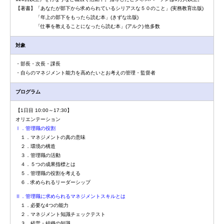
【著書】「あなたが部下から求められているシリアスな５０のこと」(実務教育出版)
「年上の部下をもったら読む本」(きずな出版)
「仕事を教えることになったら読む本」(アルク) 他多数
対象
・部長・次長・課長
・自らのマネジメント能力を高めたいとお考えの管理・監督者
プログラム
【1日目 10:00～17:30】
オリエンテーション
Ⅰ．管理職の役割
１．マネジメントの真の意味
２．環境の構造
３．管理職の活動
４．５つの成果指標とは
５．管理職の役割を考える
６．求められるリーダーシップ
Ⅱ．管理職に求められるマネジメントスキルとは
１．必要な4つの能力
２．マネジメント知識チェックテスト
３．経営・組織の知識