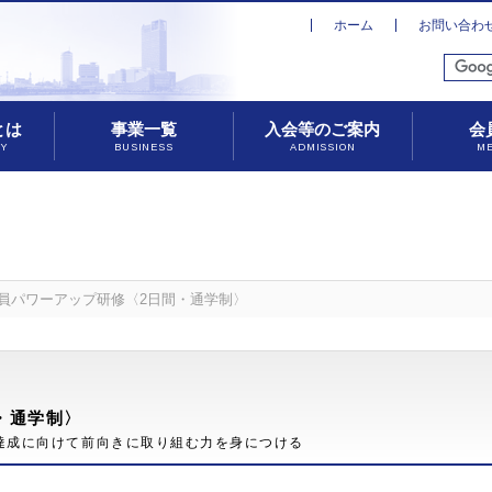
ホーム
お問い合わ
とは
事業一覧
入会等のご案内
会
TY
BUSINESS
ADMISSION
M
社員パワーアップ研修〈2日間・通学制〉
・通学制〉
達成に向けて前向きに取り組む力を身につける