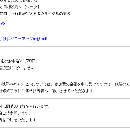
達成するために存在する
出る目標設定法【ワーク】
成に向けた行動設定とPDCAサイクルの実践
とめ
社員パワーアップ研修.pdf
円
迄のお申込)41,580円
設定はございません)
円
1日(水)以降のキャンセルについては、参加費の全額を申し受けますので、代理
、研修終了後にご連絡担当者へご請求させていただきます。
受付は開講30分前から行います。
各自ご持参願います。
弁当をご用意いたします。