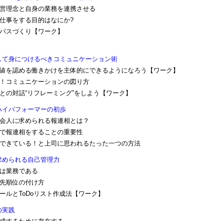
経営理念と自身の業務を連携させる
が仕事をする目的はなにか?
ーパスづくり【ワーク】
して身につけるべきコミュニケーション術
価値を認める働きかけを主体的にできるようになろう【ワーク】
別！コミュニケーションの図り方
身との対話“リフレーミング”をしよう【ワーク】
ハイパフォーマーの初歩
社会人に求められる報連相とは？
線で報連相をすることの重要性
ができている！と上司に思われるたった一つの方法
求められる自己管理力
理は業務である
優先順位の付け方
ュールとToDoリスト作成法【ワーク】
の実践