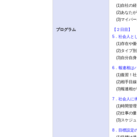
(1)自社の
(2)あなた
(3)マイパ
プログラム
【２日目】
5．社会⼈と
(1)存在や
(2)タイプ
(3)自分自
6．報連相は
(1)復習！
(2)相手目
(3)報連相
7．社会人に
(1)時間管
(2)仕事の
(3)スケジ
8．目標設定