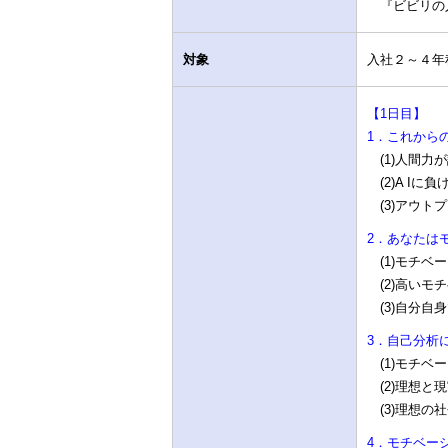
『ビビリの人生
対象
入社２～４年
【1日目】
1．これから
(1)人間力が
(2)A Iに
(3)アウト
2．あなたは
(1)モチベ
(2)高いモ
(3)自分自
3．自己分析
(1)モチベ
(2)理想と
(3)理想の
4．モチベー