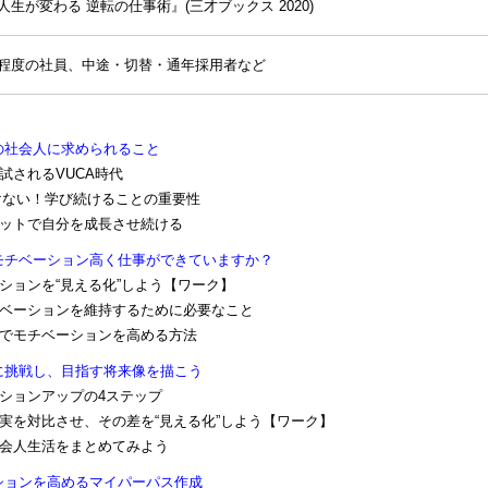
が変わる 逆転の仕事術』(三才ブックス 2020)
程度の社員、中途・切替・通年採用者など
の社会人に求められること
試されるVUCA時代
負けない！学び続けることの重要性
プットで⾃分を成長させ続ける
モチベーション⾼く仕事ができていますか？
ーションを“見える化”しよう【ワーク】
チベーションを維持するために必要なこと
身でモチベーションを⾼める方法
に挑戦し、目指す将来像を描こう
ーションアップの4ステップ
現実を対比させ、その差を“見える化”しよう【ワーク】
社会人生活をまとめてみよう
ションを高めるマイパーパス作成