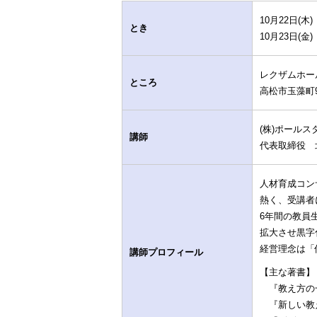
10月22日(木) 
とき
10月23日(金) 
レクザムホー
ところ
高松市玉藻町9-1
(株)ポール
講師
代表取締役 北
人材育成コン
熱く、受講者
6年間の教員
拡大させ黒字
経営理念は「
講師プロフィール
【主な著書】
『教え方の一
『新しい教え