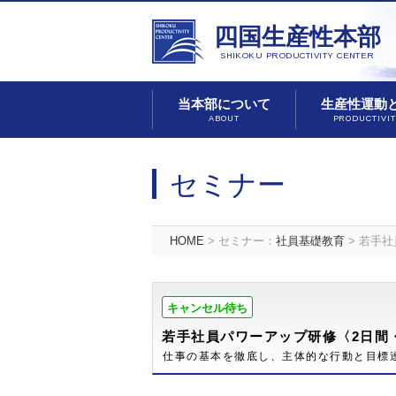
四国生産性本部
SHIKOKU PRODUCTIVITY CENTER
当本部について
生産性運動
ABOUT
PRODUCTIVI
セミナー
HOME
> セミナー：
社員基礎教育
> 若手
キャンセル待ち
若手社員パワーアップ研修〈2日間
仕事の基本を徹底し、主体的な行動と目標