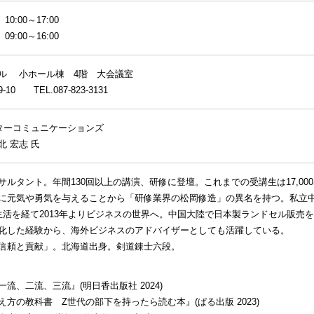
10:00～17:00
09:00～16:00
ル 小ホール棟 4階 大会議室
0 TEL.087-823-3131
スターコミュニケーションズ
 宏志 氏
サルタント。年間130回以上の講演、研修に登壇。これまでの受講生は17,00
に元気や勇気を与えることから「研修業界の松岡修造」の異名を持つ。私立
生活を経て2013年よりビジネスの世界へ。中国大陸で日本製ランドセル販売を3
化した経験から、海外ビジネスのアドバイザーとしても活躍している。
信頼と貢献」。北海道出身。剣道錬士六段。
流、二流、三流』(明日香出版社 2024)
方の教科書 Z世代の部下を持ったら読む本』(ぱる出版 2023)