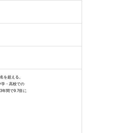
0名を超える。
中学・高校での
年間で9.7倍に