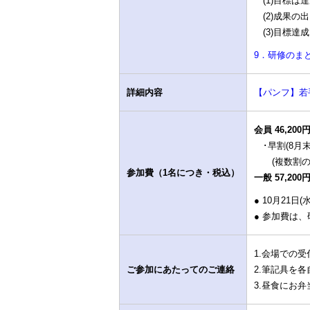
(1)目標は
(2)成果の
(3)目標達
9．研修のま
詳細内容
【パンフ】若手
会員 46,200
･早割(8月末
(複数割の
参加費（1名につき・税込）
一般 57,200
● 10月2
● 参加費は
1.会場での
ご参加にあたってのご連絡
2.筆記具を
3.昼食にお