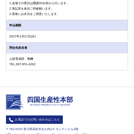
1.会場での受付は開講30分前から行います。
2.筆記具を各自ご持参願います。
3.昼食にお弁当をご用意いたします。
申込期限
2027年1月27日(水)
問合先担当者
人財育成部 鴨﨑
TEL.087-851-4262
四国生産性本部
SHIKOKU PRODUCTIVITY CENTER
お電話でのお問い合わせはこちら
〒760-0033 香川県高松市丸の内2-5 ヨンデンビル4階