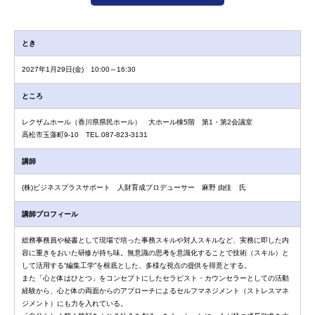
とき
2027年1月29日(金) 10:00～16:30
ところ
レクザムホール（香川県県民ホール） 大ホール棟5階 第1・第2会議室
高松市玉藻町9-10 TEL.087-823-3131
講師
(株)ビジネスプラスサポート 人財育成プロデューサー 麻野 由佳 氏
講師プロフィール
総務事務員や秘書として現場で培った事務スキルや対人スキルなど、実務に即した内
容に重きをおいた研修が持ち味。無意識の思考を意識化することで技術（スキル）と
して活用する“編集工学”を根底とした、多様な視点の提供を得意とする。
また「心と体はひとつ」をコンセプトにしたセラピスト・カウンセラーとしての活動
経験から、心と体の両面からのアプローチによるセルフマネジメント（ストレスマネ
ジメント）にも力を入れている。