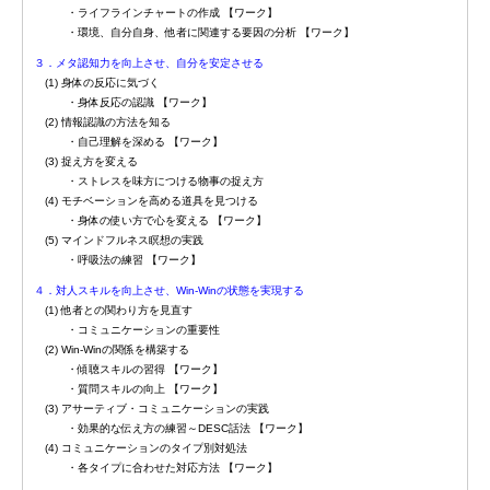
・ライフラインチャートの作成 【ワーク】
・環境、自分自身、他者に関連する要因の分析 【ワーク】
３．メタ認知力を向上させ、自分を安定させる
(1) 身体の反応に気づく
・身体反応の認識 【ワーク】
(2) 情報認識の方法を知る
・自己理解を深める 【ワーク】
(3) 捉え方を変える
・ストレスを味方につける物事の捉え方
(4) モチベーションを高める道具を見つける
・身体の使い方で心を変える 【ワーク】
(5) マインドフルネス瞑想の実践
・呼吸法の練習 【ワーク】
４．対人スキルを向上させ、Win-Winの状態を実現する
(1) 他者との関わり方を見直す
・コミュニケーションの重要性
(2) Win-Winの関係を構築する
・傾聴スキルの習得 【ワーク】
・質問スキルの向上 【ワーク】
(3) アサーティブ・コミュニケーションの実践
・効果的な伝え方の練習～DESC話法 【ワーク】
(4) コミュニケーションのタイプ別対処法
・各タイプに合わせた対応方法 【ワーク】