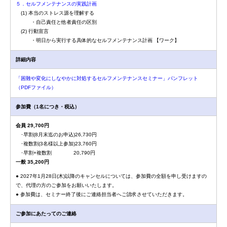
５．セルフメンテナンスの実践計画
(1) 本当のストレス源を理解する
・自己責任と他者責任の区別
(2) 行動宣言
・明日から実行する具体的なセルフメンテナンス計画 【ワーク】
詳細内容
「困難や変化にしなやかに対処するセルフメンテナンスセミナー」パンフレット
（PDFファイル）
参加費（1名につき・税込）
会員 29,700円
･早割(8月末迄のお申込)26,730円
･複数割(3名様以上参加)23,760円
･早割+複数割 20,790円
一般 35,200円
● 2027年1月28日(木)以降のキャンセルについては、参加費の全額を申し受けますの
で、代理の方のご参加をお願いいたします。
● 参加費は、セミナー終了後にご連絡担当者へご請求させていただきます。
ご参加にあたってのご連絡