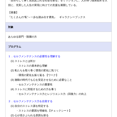
「自分らしく輝く笑顔あふれる社会を創る」をミッションに、人が持つ成長欲求を大
切に、充実した人生の実現に向けての支援を展開している。
【著書】
『たくさんの“私”～一歩を踏み出す勇気』 ギャラクシーブックス
対象
あらゆる部門・階層の方
プログラム
１．セルフメンテナンスの必要性を理解する
(1) ストレスとは何か
・ストレスの基本的な理解
(2) 私たちを取り巻く環境の変化に気づく
・環境の変化を振り返る 【ワーク】
(3) 激動の時代でも心を安定させるために必要なこと
・セルフメンテナンスの重要性
(4) ストレスに対処するための力を養う
・セルフメンテナンス力とレジリエンス力（回復力）の向上
２．セルフメンテナンス力を自覚する
(1) 自分のストレス源を特定する
・ストレスの要因を明確化 【チェックシート】
(2) 心が揺さぶられる原因を探る